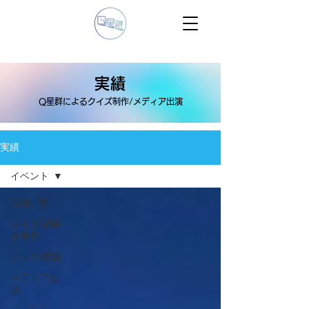
実績
Q星群によるクイズ制作/メディア出演
実績
イベント
実績一覧
クイズ/謎解
き制作
グッズ/書籍
メディア出
演